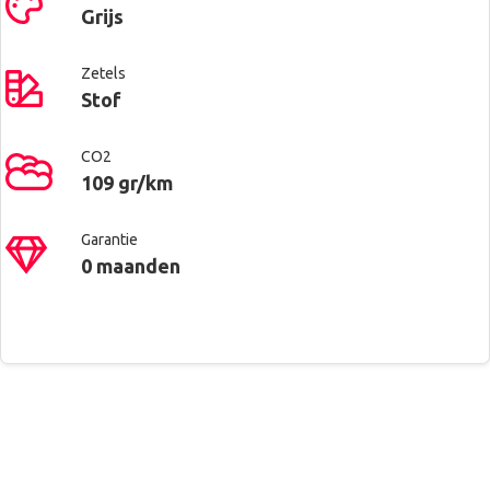
Grijs
Zetels
Stof
CO2
109 gr/km
Garantie
0 maanden
Contacteer ons voor meer
Renault West Brussels
Alu velgen
informatie
Anderlecht
Automatische koplampontsteking