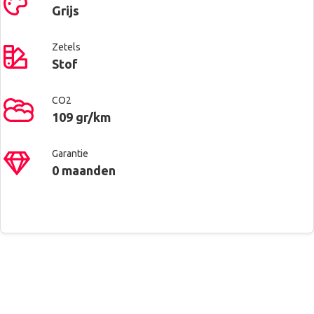
Grijs
Zetels
Stof
CO2
109 gr/km
Garantie
0 maanden
Contacteer ons voor meer
Renault West Brussels
Alu velgen
informatie
Anderlecht
Automatische koplampontsteking