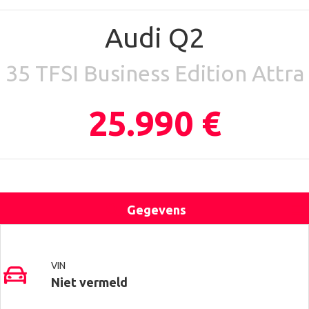
Audi Q2
35 TFSI Business Edition Attra
25.990 €
Gegevens
Uitrusting
Locatie
Contact
VIN
Niet vermeld