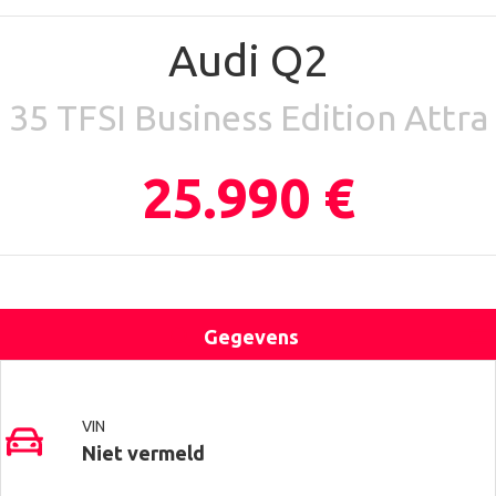
Audi Q2
35 TFSI Business Edition Attra
25.990 €
Gegevens
Uitrusting
Locatie
Contact
VIN
Niet vermeld