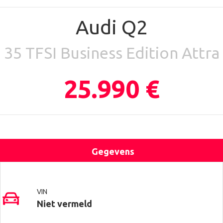
Audi Q2
35 TFSI Business Edition Attra
25.990 €
Gegevens
Uitrusting
Locatie
Contact
VIN
Niet vermeld