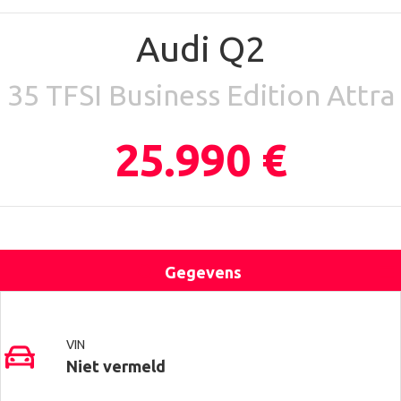
Audi Q2
35 TFSI Business Edition Attra
25.990 €
Gegevens
Uitrusting
Locatie
Contact
VIN
Niet vermeld