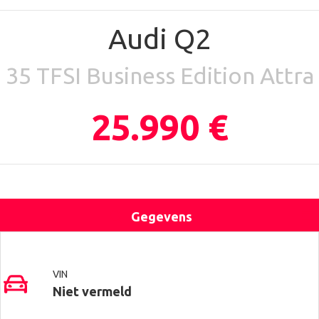
Audi Q2
35 TFSI Business Edition Attra
25.990 €
Gegevens
Uitrusting
Locatie
Contact
VIN
Niet vermeld