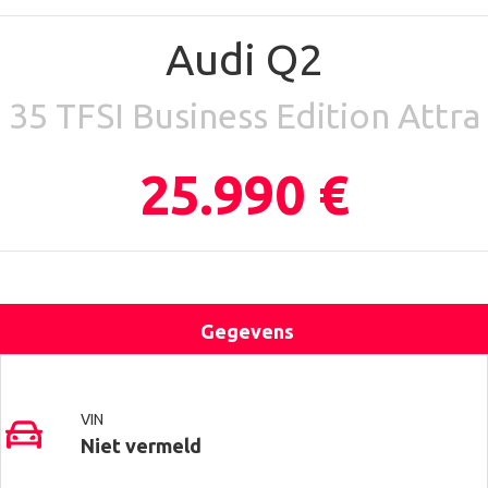
Audi Q2
35 TFSI Business Edition Attra
25.990 €
Gegevens
Uitrusting
Locatie
Contact
VIN
Niet vermeld