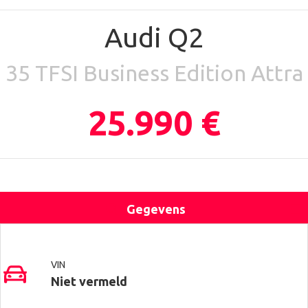
Audi Q2
35 TFSI Business Edition Attra
25.990 €
Gegevens
Uitrusting
Locatie
Contact
VIN
Niet vermeld