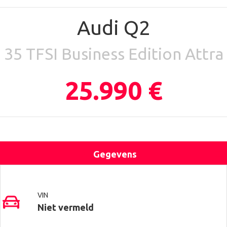
Audi Q2
35 TFSI Business Edition Attra
25.990 €
Gegevens
Uitrusting
Locatie
Contact
VIN
Niet vermeld