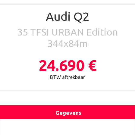
Audi Q2
35 TFSI URBAN Edition
344x84m
24.690 €
BTW aftrekbaar
Gegevens
Uitrusting
Locatie
Contact