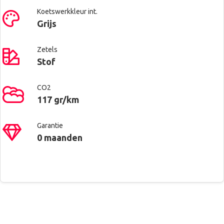
Koetswerkkleur int.
Grijs
Zetels
Stof
CO2
117 gr/km
Garantie
0 maanden
Contacteer ons voor meer
Renault West Brussels
Alu velgen
informatie
Anderlecht
Automatische koplampontsteking