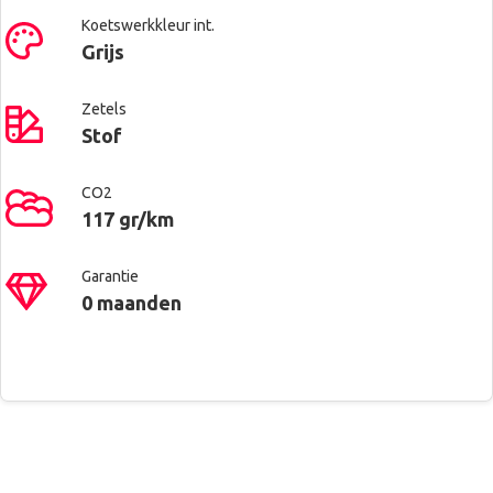
Koetswerkkleur int.
Grijs
Zetels
Stof
CO2
117 gr/km
Garantie
0 maanden
Contacteer ons voor meer
Renault West Brussels
Alu velgen
informatie
Anderlecht
Automatische koplampontsteking