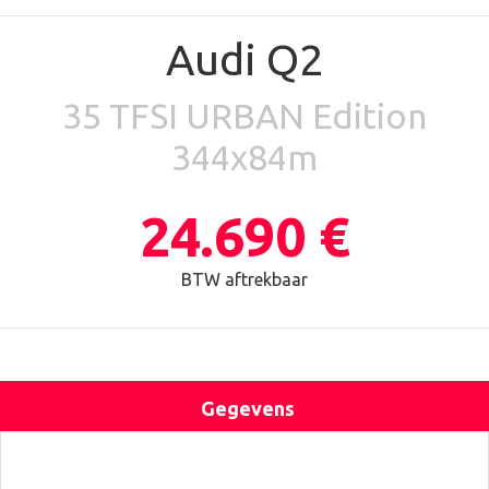
Audi Q2
35 TFSI URBAN Edition
344x84m
24.690 €
BTW aftrekbaar
Gegevens
Uitrusting
Locatie
Contact