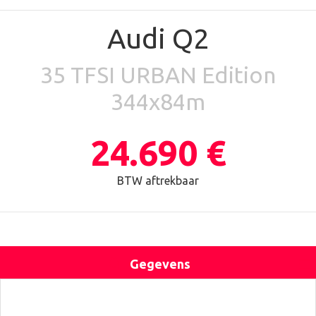
Audi Q2
35 TFSI URBAN Edition
344x84m
24.690 €
BTW aftrekbaar
Gegevens
Uitrusting
Locatie
Contact