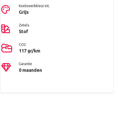
Koetswerkkleur int.
Grijs
Zetels
Stof
CO2
117 gr/km
Garantie
0 maanden
Contacteer ons voor meer
Renault West Brussels
Alu velgen
informatie
Anderlecht
Automatische koplampontsteking