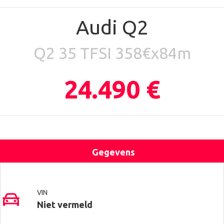
Audi Q2
Q2 35 TFSI 358€x84m
24.490 €
Gegevens
Uitrusting
Locatie
Contact
VIN
Niet vermeld