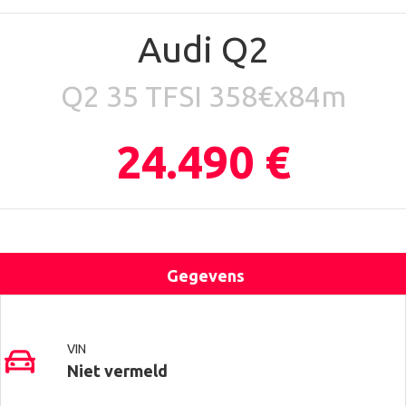
Audi Q2
Q2 35 TFSI 358€x84m
24.490 €
Gegevens
Uitrusting
Locatie
Contact
VIN
Niet vermeld