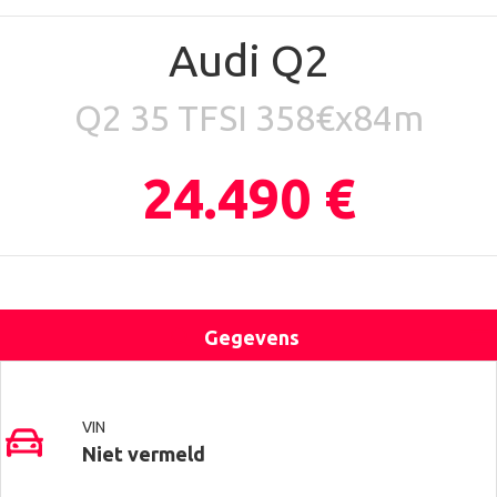
Audi Q2
Q2 35 TFSI 358€x84m
24.490 €
Gegevens
Uitrusting
Locatie
Contact
VIN
Niet vermeld