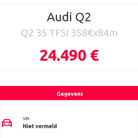
Audi Q2
Q2 35 TFSI 358€x84m
24.490 €
Gegevens
Uitrusting
Locatie
Contact
VIN
Niet vermeld