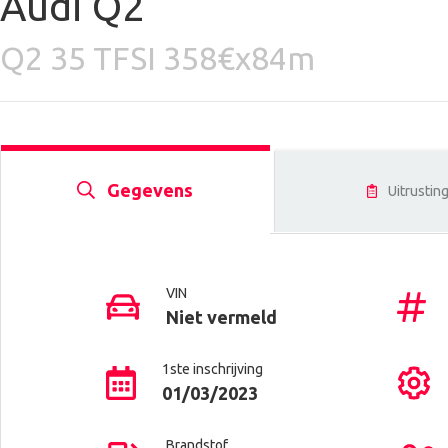
Audi Q2
Q2 35 TFSI 358€x84m
Gegevens
Uitrustin
VIN
Niet vermeld
1ste inschrijving
01/03/2023
Brandstof