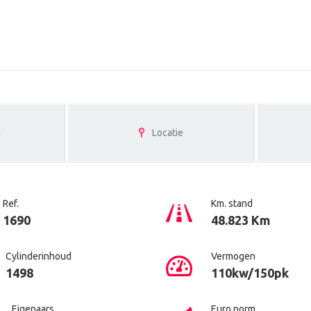
g
Locatie
Ref.
Km. stand
1690
48.823 Km
Cylinderinhoud
Vermogen
1498
110kw/150pk
Eigenaars
Euro norm