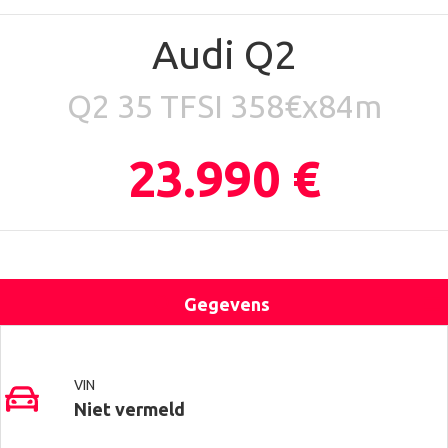
Audi Q2
Q2 35 TFSI 358€x84m
23.990 €
Gegevens
Uitrusting
Locatie
Contact
VIN
Niet vermeld