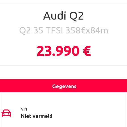
Audi Q2
Q2 35 TFSI 358€x84m
23.990 €
Gegevens
Uitrusting
Locatie
Contact
VIN
Niet vermeld