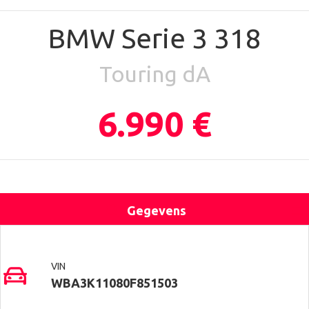
BMW Serie 3 318
Touring dA
6.990 €
Gegevens
Uitrusting
Locatie
Contact
VIN
WBA3K11080F851503