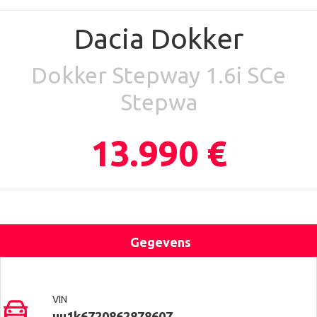
Dacia Dokker
Dokker Stepway 1.6i SCe
Stepwa
13.990 €
Gegevens
Uitrusting
Locatie
Contact
VIN
uu1k6720862878607