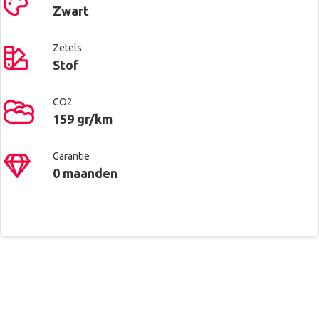
Zwart
Zetels
Stof
CO2
159 gr/km
Garantie
0 maanden
Contacteer ons voor meer
Renault West Brussels
Automatische klimaatregeling
informatie
Anderlecht
Boordcomputer