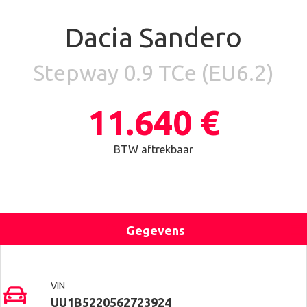
Dacia Sandero
Stepway 0.9 TCe (EU6.2)
11.640 €
BTW aftrekbaar
Gegevens
Uitrusting
Locatie
Contact
VIN
UU1B5220562723924