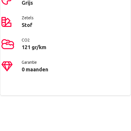
Grijs
Zetels
Stof
CO2
121 gr/km
Garantie
0 maanden
Contacteer ons voor meer
Renault West Brussels
Bluetooth
informatie
Anderlecht
Mistlampen
Rue Saint-Guidon 81