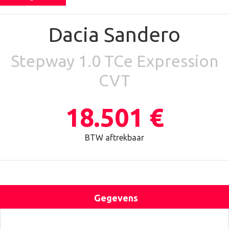
Dacia Sandero
Stepway 1.0 TCe Expression
CVT
18.501 €
BTW aftrekbaar
Gegevens
Uitrusting
Locatie
Contact