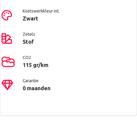
Koetswerkkleur int.
Zwart
Zetels
Stof
CO2
115 gr/km
Garantie
0 maanden
Contacteer ons voor meer
Renault West Brussels
Automatische klimaatregeling
informatie
Anderlecht