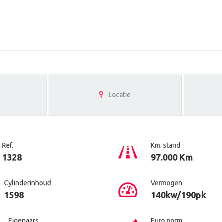
g
Locatie
Ref.
Km. stand
1328
97.000 Km
Cylinderinhoud
Vermogen
1598
140kw/190pk
Eigenaars
Euro norm