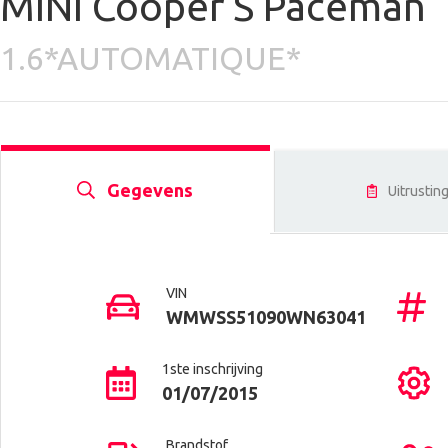
MINI Cooper S Paceman
1.6*AUTOMATIQUE*
Gegevens
Uitrustin
VIN
WMWSS51090WN63041
1ste inschrijving
01/07/2015
Brandstof