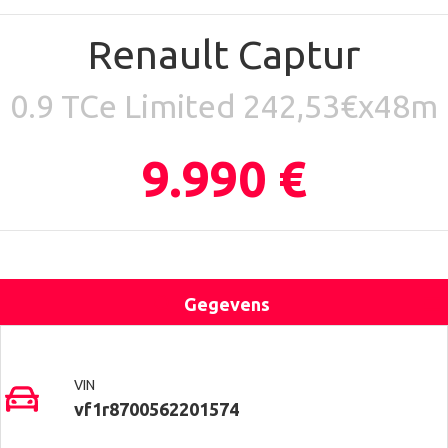
Renault Captur
0.9 TCe Limited 242,53€x48m
9.990 €
Gegevens
Uitrusting
Locatie
Contact
VIN
vf1r8700562201574