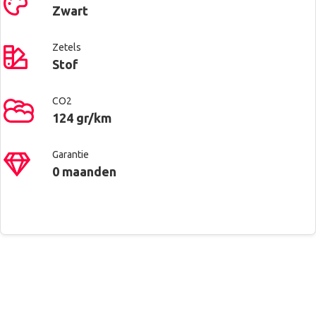
Zwart
Zetels
Stof
CO2
124 gr/km
Garantie
0 maanden
Contacteer ons voor meer
Renault West Brussels
Alu velgen
informatie
Anderlecht
Automatische koplampontsteking