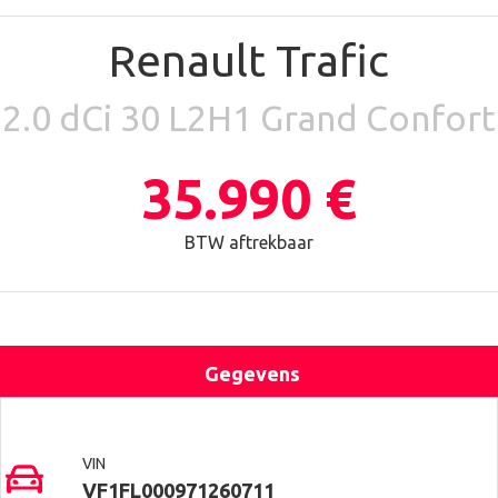
Renault Trafic
2.0 dCi 30 L2H1 Grand Confort
35.990 €
BTW aftrekbaar
Gegevens
Uitrusting
Locatie
Contact
VIN
VF1FL000971260711