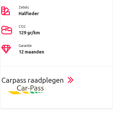
Zetels
Halfleder
CO2
129 gr/km
Garantie
12 maanden
Carpass raadplegen
Contacteer ons voor meer
AUTOMIUM