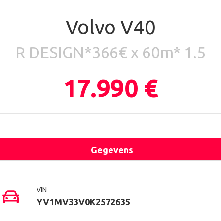
Volvo V40
R DESIGN*366€ x 60m* 1.5
17.990 €
Gegevens
Uitrusting
Locatie
Contact
VIN
YV1MV33V0K2572635